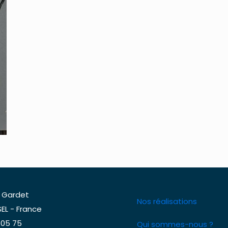
 Gardet
Nos réalisations
EL - France
 05 75
Qui sommes-nous ?