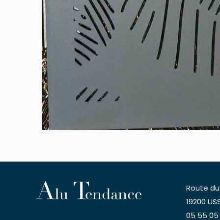
Route du
19200 USS
05 55 05