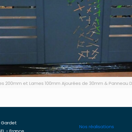
ines 200mm et Lames 100mm Ajourées de 30mm & Panneau Dé
 Gardet
Nos réalisations
EL - France