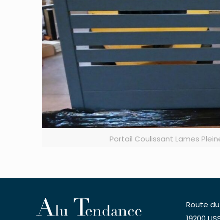
Portail Coulissant Lames Ple
Route du
19200 USS