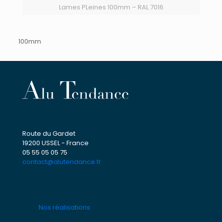
Lames PLeines 100mm – RAL 7016
100mm
Route du Gardet
19200 USSEL - France
05 55 05 05 75
contact@alutendance.fr
Nos réalisations