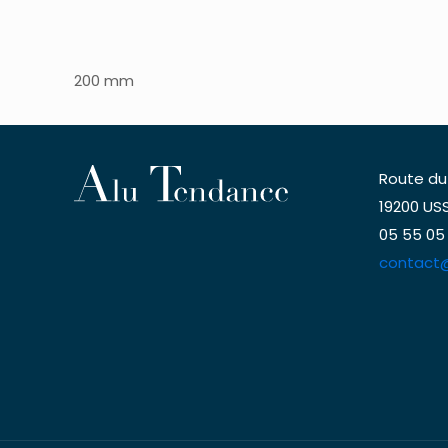
200 mm
Route du
19200 USS
05 55 05
contact@