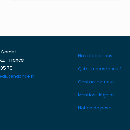
 Gardet
Nos réalisations
EL - France
 05 75
Qui sommes-nous ?
alutendance.fr
Contactez-nous
Mentions légales
Notice de pose